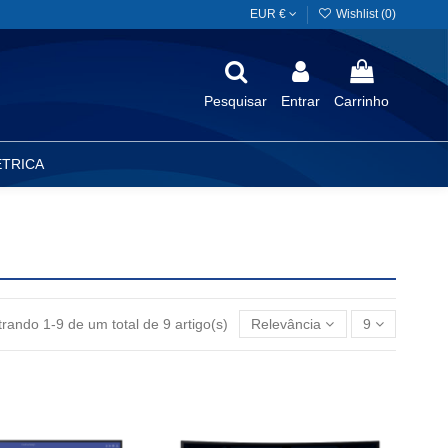
EUR €
Wishlist (
0
)
Pesquisar
Entrar
Carrinho
ÉTRICA
rando 1-9 de um total de 9 artigo(s)
Relevância
9