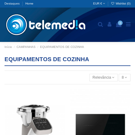
Destaques
Home
EUR €
Wishlist (
0
)
0
Início
CAMPANHAS
EQUIPAMENTOS DE COZINHA
EQUIPAMENTOS DE COZINHA
Relevância
8