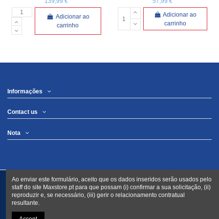
139,99 €
57,99 €
Adicionar ao
Adicionar ao
carrinho
carrinho
Informações
Contact us
Nota
Ao enviar este formulário, aceito que os dados inseridos serão usados pelo
staff do site Maxstore.pt para que possam (i) confirmar a sua solicitação, (ii)
reproduzir e, se necessário, (iii) gerir o relacionamento contratual
resultante.