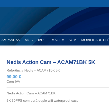
CAMPANHAS
MOBILIDADE
IMAGEM E SOM
MOBILIDADE EL
Nedis Action Cam – ACAM71BK 5K
Referência
Nedis – ACAM71BK 5K
99,00 €
Com IVA
Nedis Action Cam – ACAM71BK
5K 30FPS com ecrã duplo wifi waterproof case