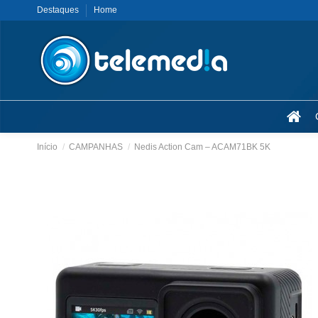
Destaques
Home
Início
CAMPANHAS
Nedis Action Cam – ACAM71BK 5K