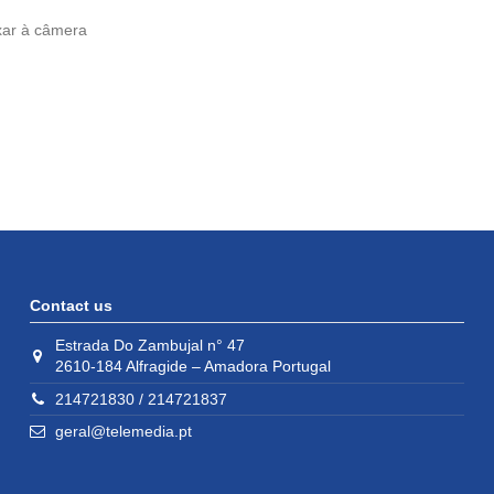
xar à câmera
Contact us
Estrada Do Zambujal n° 47
2610-184 Alfragide – Amadora Portugal
214721830 / 214721837
geral@telemedia.pt