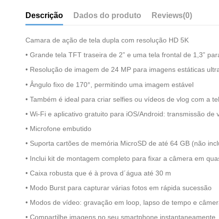
Descrição
Dados do produto
Reviews
(0)
Camara de ação de tela dupla com resolução HD 5K
• Grande tela TFT traseira de 2” e uma tela frontal de 1,3” 
• Resolução de imagem de 24 MP para imagens estáticas ultra
• Ângulo fixo de 170°, permitindo uma imagem estável
• Também é ideal para criar selfies ou vídeos de vlog com a tel
• Wi-Fi e aplicativo gratuito para iOS/Android: transmissão de 
• Microfone embutido
• Suporta cartões de memória MicroSD de até 64 GB (não incl
• Inclui kit de montagem completo para fixar a câmera em qua
• Caixa robusta que é à prova d´água até 30 m
• Modo Burst para capturar várias fotos em rápida sucessão
• Modos de vídeo: gravação em loop, lapso de tempo e câmer
• Compartilhe imagens no seu smartphone instantaneamente