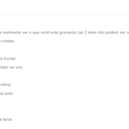
para realmente ver o que você está gravando (as 2 telas não podem se
 nítidas
a frontal
vídeo ao vivo
uídos)
se tudo
a lenta