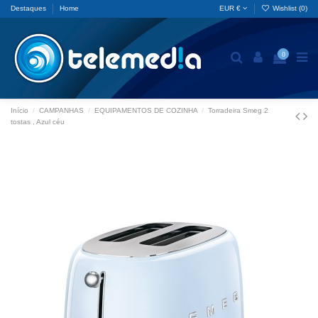
Destaques
Home
EUR €
Wishlist (
0
)
0
Início
CAMPANHAS
EQUIPAMENTOS DE COZINHA
Torradeira Smeg 2
tostas , Azul céu