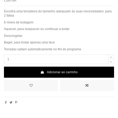
Com IVA
Escolha uma torradeira do tamanho adequado às suas necessidades: para
2 fatias
6 níveis de tostagem
Aquecer, para reaquecer ou continuar a tostar
Descongelar
Bagel, para tostar apenas uma face
Torradas saltam automaticamente no fim do programa
Adicionar ao carrinho