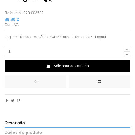
Referência
920-008532
99,90 €
Com IVA
Logitech Teclado Mecânico G413 Carbon Romer-G PT Layout
Adicionar ao carrinho
Descrição
Dados do produto