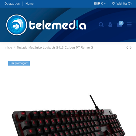
Destaques
Home
EUR €
Wishlist (
0
)
0
Início
Teclado Mecânico Logitech G413 Carbon PT Romer-G
Em promoção!