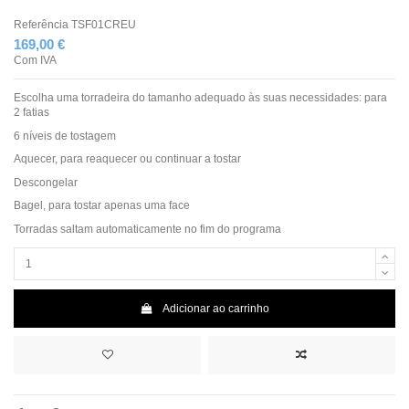
Referência
TSF01CREU
169,00 €
Com IVA
Escolha uma torradeira do tamanho adequado às suas necessidades: para
2 fatias
6 níveis de tostagem
Aquecer, para reaquecer ou continuar a tostar
Descongelar
Bagel, para tostar apenas uma face
Torradas saltam automaticamente no fim do programa
Adicionar ao carrinho