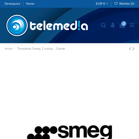
Destaques
Home
EUR €
Wishlist (
0
)
0
Início
Torradeira Smeg 2 tostas , Creme