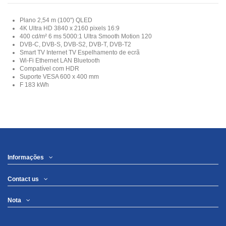
Plano 2,54 m (100") QLED
4K Ultra HD 3840 x 2160 pixels 16:9
400 cd/m² 6 ms 5000:1 Ultra Smooth Motion 120
DVB-C, DVB-S, DVB-S2, DVB-T, DVB-T2
Smart TV Internet TV Espelhamento de ecrã
Wi-Fi Ethernet LAN Bluetooth
Compatível com HDR
Suporte VESA 600 x 400 mm
F 183 kWh
Informações
Contact us
Nota