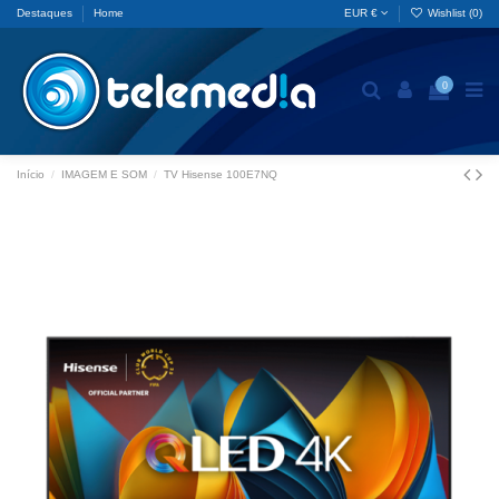
Destaques
Home
EUR €
Wishlist (
0
)
0
Início
IMAGEM E SOM
TV Hisense 100E7NQ