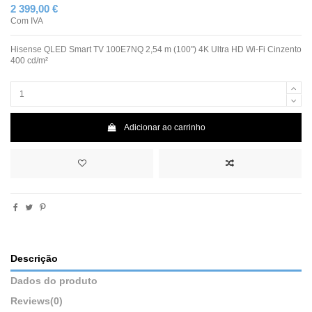
2 399,00 €
Com IVA
Hisense QLED Smart TV 100E7NQ 2,54 m (100") 4K Ultra HD Wi-Fi Cinzento
400 cd/m²
Adicionar ao carrinho
Descrição
Dados do produto
Reviews
(0)