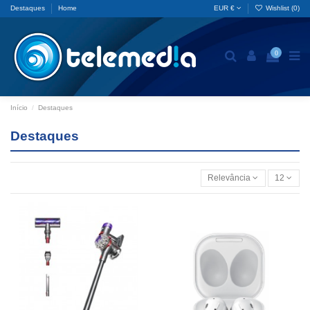
Destaques
Home
EUR €
Wishlist (
0
)
0
Início
Destaques
Destaques
Relevância
12