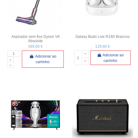
Aspirador sem fios Dyson V8
Galaxy Buds Live R180 Brancos
Absolute
399,00 €
129,80 €
Adicionar ao
Adicionar ao
carrinho
carrinho