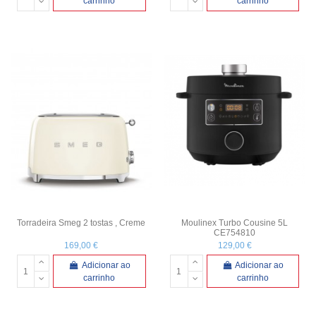
carrinho
carrinho
Torradeira Smeg 2 tostas , Creme
Moulinex Turbo Cousine 5L
CE754810
169,00 €
129,00 €
Adicionar ao
Adicionar ao
carrinho
carrinho