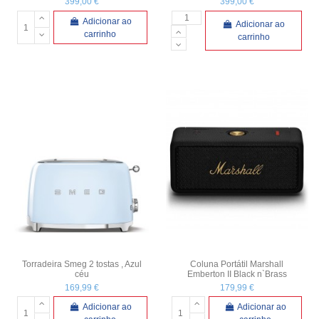
399,00 €
399,00 €
Adicionar ao
Adicionar ao
carrinho
carrinho
Torradeira Smeg 2 tostas , Azul
Coluna Portátil Marshall
céu
Emberton II Black n`Brass
169,99 €
179,99 €
Adicionar ao
Adicionar ao