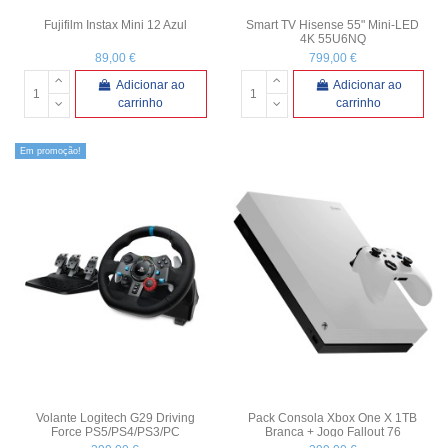
Fujifilm Instax Mini 12 Azul
Smart TV Hisense 55" Mini-LED
4K 55U6NQ
89,00 €
799,00 €
Adicionar ao
Adicionar ao
carrinho
carrinho
Em promoção!
Volante Logitech G29 Driving
Pack Consola Xbox One X 1TB
Force PS5/PS4/PS3/PC
Branca + Jogo Fallout 76